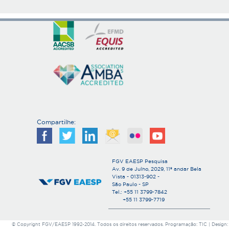
g
i
n
a
s
Compartilhe:
FGV EAESP Pesquisa
Av. 9 de Julho, 2029, 11º andar Bela
Vista - 01313-902 -
São Paulo - SP
Tel.: +55 11 3799-7842
+55 11 3799-7719
© Copyright FGV/EAESP 1992-2014. Todos os direitos reservados. Programação: TIC | Design: