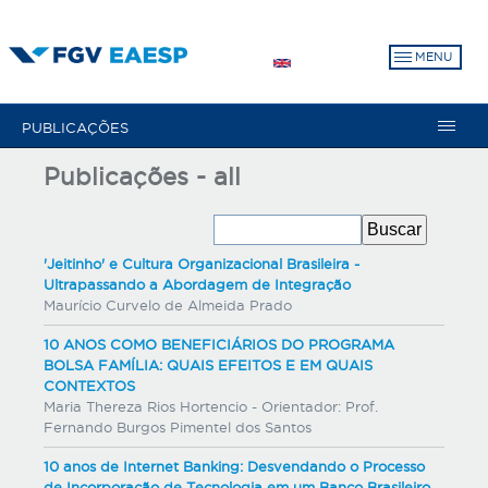
Pular
para
MENU
o
conteúdo
principal
PUBLICAÇÕES
Publicações - all
'Jeitinho' e Cultura Organizacional Brasileira -
Ultrapassando a Abordagem de Integração
Maurício Curvelo de Almeida Prado
10 ANOS COMO BENEFICIÁRIOS DO PROGRAMA
BOLSA FAMÍLIA: QUAIS EFEITOS E EM QUAIS
CONTEXTOS
Maria Thereza Rios Hortencio - Orientador: Prof.
Fernando Burgos Pimentel dos Santos
10 anos de Internet Banking: Desvendando o Processo
de Incorporação de Tecnologia em um Banco Brasileiro