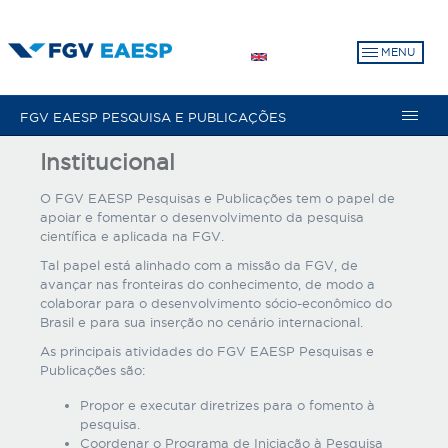
Pular
para
MENU
o
conteúdo
principal
FGV EAESP PESQUISA E PUBLICAÇÕES
Institucional
O FGV EAESP Pesquisas e Publicações tem o papel de
apoiar e fomentar o desenvolvimento da pesquisa
científica e aplicada na FGV.
Tal papel está alinhado com a missão da FGV, de
avançar nas fronteiras do conhecimento, de modo a
colaborar para o desenvolvimento sócio-econômico do
Brasil e para sua inserção no cenário internacional.
As principais atividades do FGV EAESP Pesquisas e
Publicações são:
Propor e executar diretrizes para o fomento à
pesquisa.
Coordenar o Programa de Iniciação à Pesquisa