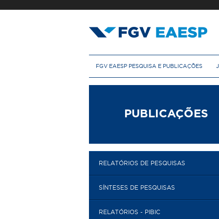
Pular
para
o
conteúdo
principal
M
FGV EAESP PESQUISA E PUBLICAÇÕES
e
n
u
p
r
PUBLICAÇÕES
i
n
c
i
p
RELATÓRIOS DE PESQUISAS
a
l
SÍNTESES DE PESQUISAS
RELATÓRIOS - PIBIC