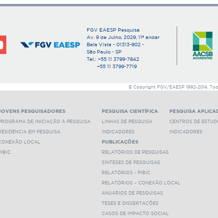
concentraram no "dumping", representando que o e
e quer condições mínimas de competitividade. (CN
FGV EAESP Pesquisa
Departamento:
PAE
Av. 9 de Julho, 2029, 11º andar
Bela Vista - 01313-902 -
Anexos:
São Paulo - SP
Tel.: +55 11 3799-7842
a_abertura_de_mercado_e_a_evolucao_do_pens
+55 11 3799-7719
© Copyright FGV/EAESP 1992-2014. Todos
JOVENS PESQUISADORES
PESQUISA CIENTÍFICA
PESQUISA APLICA
PROGRAMA DE INICIAÇÃO À PESQUISA
LINHAS DE PESQUISA
CENTROS DE ESTUD
RESIDÊNCIA EM PESQUISA
INDICADORES
INDICADORES
CONEXÃO LOCAL
PUBLICAÇÕES
PIBIC
RELATÓRIOS DE PESQUISAS
SÍNTESES DE PESQUISAS
RELATÓRIOS - PIBIC
RELATÓRIOS – CONEXÃO LOCAL
ANUÁRIOS DE PESQUISAS
TESES E DISSERTAÇÕES
CASOS DE IMPACTO SOCIAL