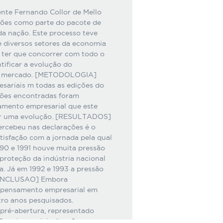
te Fernando Collor de Mello
ções como parte do pacote de
da nação. Este processo teve
de diversos setores da economia
a ter que concorrer com todo o
tificar a evolução do
de mercado. [METODOLOGIA]
sariais m todas as edições do
ações encontradas foram
samento empresarial que este
nir uma evolução. [RESULTADOS]
percebeu nas declarações é o
tisfação com a jornada pela qual
990 e 1991 houve muita pressão
roteção da indústria nacional
a. Já em 1992 e 1993 a pressão
[CONCLUSAO] Embora
o pensamento empresarial em
tro anos pesquisados.
 pré-abertura, representado
Depois as reivindicações se