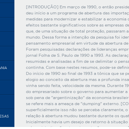
[INTRODUÇÃO] Em março de 1990, o então presiden
deu início a um programa de abertura das importa
medidas para modernizar e estabilizar a economia 
efeitos bastante significativos sobre as empresas 
que, de uma situação de total proteção, passaram 
mundo. Dessa forma a intenção da pesquisa foi iden
pensamento empresarial em virtude da abertura 
Foram pesquisadas declarações de lideranças empre
jornal Folha de S. Paulo de 1990 a 1993. As declar
resumidas e analisadas a fim de se delimitar o pen
continha. Com base nestes resumos, pode-se defi
ANIA
Do início de 1990 ao final de 1993 a tônica que se 
elogio ao conceito da abertura mas a profunda insa
vinha sendo feita, velocidade da mesma. Durante 1
do empresariado sobre o governo para aumentar a p
sob pena de "argentinização" da economia brasileir
se refere mais a ameaça de "dumping" externo. 
superficialmente isso não se perceba claramente, 
relação à abertura mudou bastante durante os qua
RESAS
Inicialmente havia um desejo de retorno à situação
pelas reivindicações de mais proteção ao governo. 