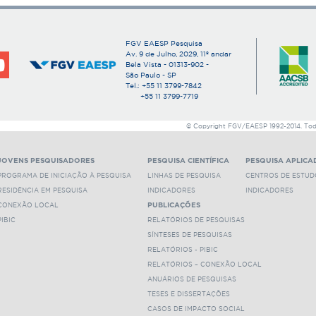
FGV EAESP Pesquisa
Av. 9 de Julho, 2029, 11º andar
Bela Vista - 01313-902 -
São Paulo - SP
Tel.: +55 11 3799-7842
+55 11 3799-7719
© Copyright FGV/EAESP 1992-2014. Todos
JOVENS PESQUISADORES
PESQUISA CIENTÍFICA
PESQUISA APLICA
PROGRAMA DE INICIAÇÃO À PESQUISA
LINHAS DE PESQUISA
CENTROS DE ESTUD
RESIDÊNCIA EM PESQUISA
INDICADORES
INDICADORES
CONEXÃO LOCAL
PUBLICAÇÕES
PIBIC
RELATÓRIOS DE PESQUISAS
SÍNTESES DE PESQUISAS
RELATÓRIOS - PIBIC
RELATÓRIOS – CONEXÃO LOCAL
ANUÁRIOS DE PESQUISAS
TESES E DISSERTAÇÕES
CASOS DE IMPACTO SOCIAL