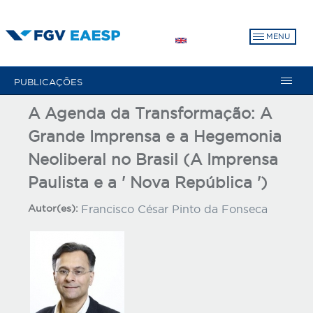
Pular
para
MENU
o
conteúdo
principal
PUBLICAÇÕES
A Agenda da Transformação: A
Grande Imprensa e a Hegemonia
Neoliberal no Brasil (A Imprensa
Paulista e a ' Nova República ')
Autor(es):
Francisco César Pinto da Fonseca