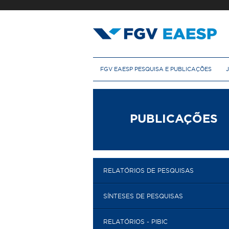
Pular
para
o
conteúdo
principal
M
FGV EAESP PESQUISA E PUBLICAÇÕES
e
n
u
p
r
PUBLICAÇÕES
i
n
c
i
p
RELATÓRIOS DE PESQUISAS
a
l
SÍNTESES DE PESQUISAS
RELATÓRIOS - PIBIC