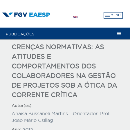
Pular
para
MENU
o
conteúdo
principal
PUBLICAÇÕES
CRENÇAS NORMATIVAS: AS
ATITUDES E
COMPORTAMENTOS DOS
COLABORADORES NA GESTÃO
DE PROJETOS SOB A ÓTICA DA
CORRENTE CRÍTICA
Autor(es):
Anaisa Bussaneli Martins - Orientador: Prof.
João Mário Csillag
Ano:
2012