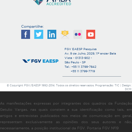
Compartilhe:
FGV EAESP Pesquisa
Av. 9 de Julho, 2029, 11º andar Bela
Vista - 01313-902 -
São Paulo - SP
Tel.: +55 11 3799-7842
+55 11 3799-7719
© Copyright FGV/EAESP 1992-2014. Todos os direitos reservados. Programação: TIC | Design:
DCM
As manifestações expressas por integrantes dos quadros da Fundação
Getulio Vargas, nas quais constem a sua identificação como tais, em
artigos e entrevistas publicados nos meios de comunicação em geral,
representam exclusivamente as opiniões dos seus autores e não,
necessariamente, a posição institucional da FGV. Portaria FGV Nº19