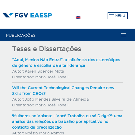
Pular
para
MENU
o
conteúdo
principal
PUBLICAÇÕES
Teses e Dissertações
“Aqui, Menina Não Entra!”: a influência dos estereótipos
de gênero a escolha da alta liderança
Autor:
Karen Spencer Mota
Orientador:
Maria José Tonelli
Will the Current Technological Changes Require new
Skills from CEOs?
Autor:
João Mendes Silveira de Almeida
Orientador:
Maria José Tonelli
'Mulheres no Volante - Você Trabalha ou só Dirige?': uma
análise das relações de trabalho por aplicativo no
contexto da precarização
Autor:
Noézia Maria Ramos