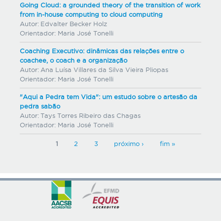
Going Cloud: a grounded theory of the transition of work
from in-house computing to cloud computing
Autor:
Edvalter Becker Holz
Orientador:
Maria José Tonelli
Coaching Executivo: dinâmicas das relações entre o
coachee, o coach e a organização
Autor:
Ana Luísa Villares da Silva Vieira Pliopas
Orientador:
Maria José Tonelli
"Aqui a Pedra tem Vida": um estudo sobre o artesão da
pedra sabão
Autor:
Tays Torres Ribeiro das Chagas
Orientador:
Maria José Tonelli
P
1
2
3
próximo ›
fim »
á
g
i
n
a
s