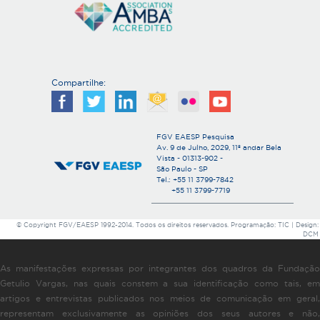
Compartilhe:
FGV EAESP Pesquisa
Av. 9 de Julho, 2029, 11º andar Bela
Vista - 01313-902 -
São Paulo - SP
Tel.: +55 11 3799-7842
+55 11 3799-7719
© Copyright FGV/EAESP 1992-2014. Todos os direitos reservados. Programação: TIC | Design:
DCM
As manifestações expressas por integrantes dos quadros da Fundação
Getulio Vargas, nas quais constem a sua identificação como tais, em
artigos e entrevistas publicados nos meios de comunicação em geral,
representam exclusivamente as opiniões dos seus autores e não,