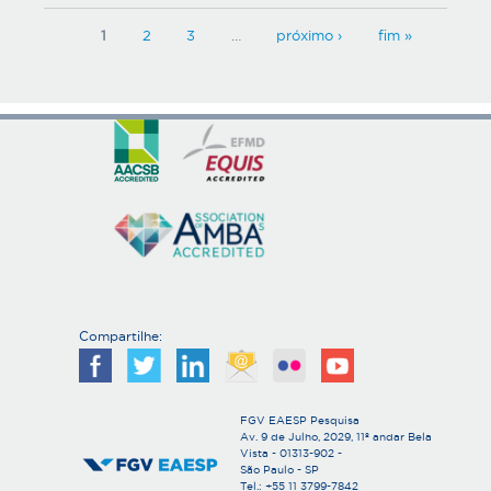
P
1
2
3
…
próximo ›
fim »
á
g
i
n
a
s
Compartilhe:
FGV EAESP Pesquisa
Av. 9 de Julho, 2029, 11º andar Bela
Vista - 01313-902 -
São Paulo - SP
Tel.: +55 11 3799-7842