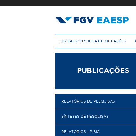
Pular
para
o
conteúdo
principal
M
FGV EAESP PESQUISA E PUBLICAÇÕES
e
n
u
p
r
PUBLICAÇÕES
i
n
c
i
p
RELATÓRIOS DE PESQUISAS
a
l
SÍNTESES DE PESQUISAS
RELATÓRIOS - PIBIC