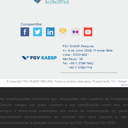
Compartilhe:
FGV EAESP Pesquisa
Av. 9 de Julho, 2029, 11º andar Bela
Vista - 01313-902 -
São Paulo - SP
Tel.: +55 11 3799-7842
+55 11 3799-7719
© Copyright FGV/EAESP 1992-2014. Todos os direitos reservados. Programação: TIC | Design:
DCM
As manifestações expressas por integrantes dos quadros da Fundação
Getulio Vargas, nas quais constem a sua identificação como tais, em
artigos e entrevistas publicados nos meios de comunicação em geral,
representam exclusivamente as opiniões dos seus autores e não,
necessariamente, a posição institucional da FGV. Portaria FGV Nº19