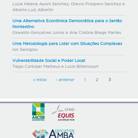
Lucia Helena Aponi Sanchez, Otavio Prospero Sanchez e
Alberto Luiz Albertin
Uma Alternativa Econômica Democrática para o Sertão
Nordestino
Oswaldo Gonçalves Junior e Ana Cristina Braga Martes
Uma Metodologia para Lidar com Situações Complexas
Ion Georgiou
Vulnerabilidade Social e Poder Local
Tiago Corbisier Matheus e Lucio Bittencourt
P
« início
‹ anterior
1
2
3
á
g
i
n
a
s