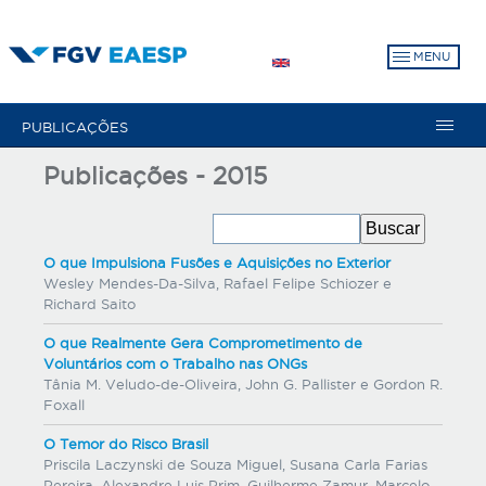
Pular
para
MENU
o
conteúdo
principal
PUBLICAÇÕES
Publicações - 2015
O que Impulsiona Fusões e Aquisições no Exterior
Wesley Mendes-Da-Silva, Rafael Felipe Schiozer e
Richard Saito
O que Realmente Gera Comprometimento de
Voluntários com o Trabalho nas ONGs
Tânia M. Veludo-de-Oliveira, John G. Pallister e Gordon R.
Foxall
O Temor do Risco Brasil
Priscila Laczynski de Souza Miguel, Susana Carla Farias
Pereira, Alexandre Luis Prim, Guilherme Zamur, Marcelo