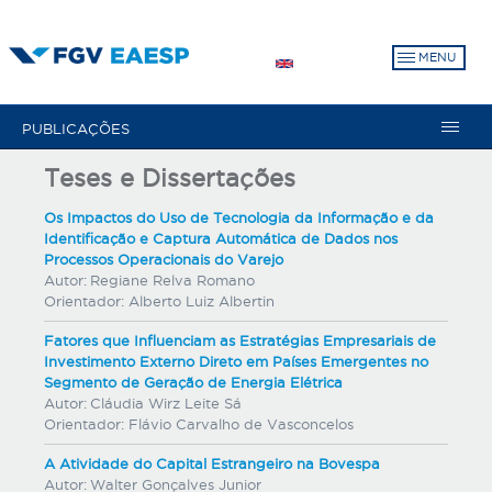
Pular
para
MENU
o
conteúdo
principal
PUBLICAÇÕES
Teses e Dissertações
Os Impactos do Uso de Tecnologia da Informação e da
Identificação e Captura Automática de Dados nos
Processos Operacionais do Varejo
Autor:
Regiane Relva Romano
Orientador:
Alberto Luiz Albertin
Fatores que Influenciam as Estratégias Empresariais de
Investimento Externo Direto em Países Emergentes no
Segmento de Geração de Energia Elétrica
Autor:
Cláudia Wirz Leite Sá
Orientador:
Flávio Carvalho de Vasconcelos
A Atividade do Capital Estrangeiro na Bovespa
Autor:
Walter Gonçalves Junior