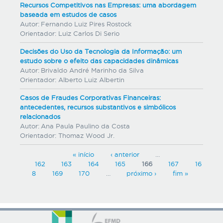
Recursos Competitivos nas Empresas: uma abordagem
baseada em estudos de casos
Autor:
Fernando Luiz Pires Rostock
Orientador:
Luiz Carlos Di Serio
Decisões do Uso da Tecnologia da Informação: um
estudo sobre o efeito das capacidades dinâmicas
Autor:
Brivaldo André Marinho da Silva
Orientador:
Alberto Luiz Albertin
Casos de Fraudes Corporativas Financeiras:
antecedentes, recursos substantivos e simbólicos
relacionados
Autor:
Ana Paula Paulino da Costa
Orientador:
Thomaz Wood Jr.
P
« início
‹ anterior
…
162
163
164
165
166
167
16
á
8
169
170
…
próximo ›
fim »
g
i
n
a
s