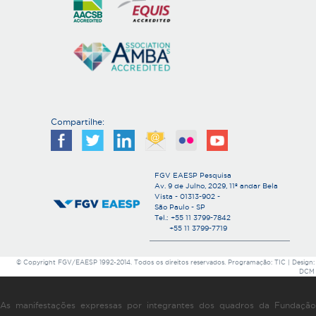
Compartilhe:
FGV EAESP Pesquisa
Av. 9 de Julho, 2029, 11º andar Bela
Vista - 01313-902 -
São Paulo - SP
Tel.: +55 11 3799-7842
+55 11 3799-7719
© Copyright FGV/EAESP 1992-2014. Todos os direitos reservados. Programação: TIC | Design:
DCM
As manifestações expressas por integrantes dos quadros da Fundação