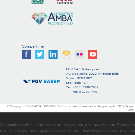
Compartilhe:
FGV EAESP Pesquisa
Av. 9 de Julho, 2029, 11º andar Bela
Vista - 01313-902 -
São Paulo - SP
Tel.: +55 11 3799-7842
+55 11 3799-7719
© Copyright FGV/EAESP 1992-2014. Todos os direitos reservados. Programação: TIC | Design:
DCM
As manifestações expressas por integrantes dos quadros da Fundação
Getulio Vargas, nas quais constem a sua identificação como tais, em