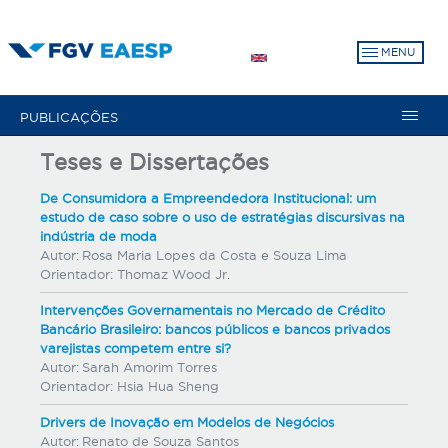
Pular
para
MENU
o
conteúdo
principal
PUBLICAÇÕES
Teses e Dissertações
De Consumidora a Empreendedora Institucional: um
estudo de caso sobre o uso de estratégias discursivas na
indústria de moda
Autor:
Rosa Maria Lopes da Costa e Souza Lima
Orientador:
Thomaz Wood Jr.
Intervenções Governamentais no Mercado de Crédito
Bancário Brasileiro: bancos públicos e bancos privados
varejistas competem entre si?
Autor:
Sarah Amorim Torres
Orientador:
Hsia Hua Sheng
Drivers de Inovação em Modelos de Negócios
Autor:
Renato de Souza Santos