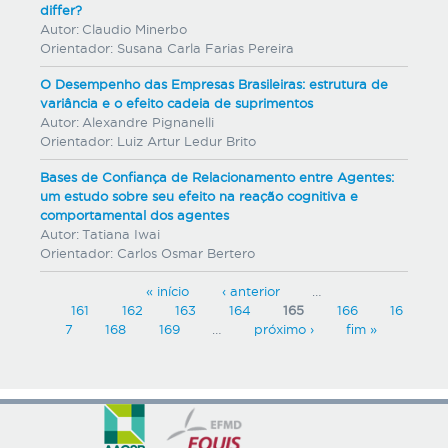
differ?
Autor:
Claudio Minerbo
Orientador:
Susana Carla Farias Pereira
O Desempenho das Empresas Brasileiras: estrutura de
variância e o efeito cadeia de suprimentos
Autor:
Alexandre Pignanelli
Orientador:
Luiz Artur Ledur Brito
Bases de Confiança de Relacionamento entre Agentes:
um estudo sobre seu efeito na reação cognitiva e
comportamental dos agentes
Autor:
Tatiana Iwai
Orientador:
Carlos Osmar Bertero
P
« início
‹ anterior
…
161
162
163
164
165
166
16
á
7
168
169
…
próximo ›
fim »
g
i
n
a
s