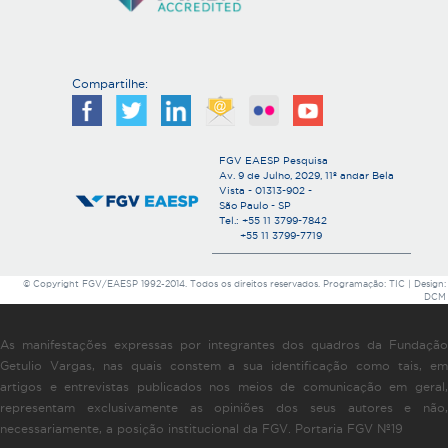
Compartilhe:
FGV EAESP Pesquisa
Av. 9 de Julho, 2029, 11º andar Bela
Vista - 01313-902 -
São Paulo - SP
Tel.: +55 11 3799-7842
+55 11 3799-7719
© Copyright FGV/EAESP 1992-2014. Todos os direitos reservados. Programação: TIC | Design:
DCM
As manifestações expressas por integrantes dos quadros da Fundação
Getulio Vargas, nas quais constem a sua identificação como tais, em
artigos e entrevistas publicados nos meios de comunicação em geral,
representam exclusivamente as opiniões dos seus autores e não,
necessariamente, a posição institucional da FGV. Portaria FGV Nº19