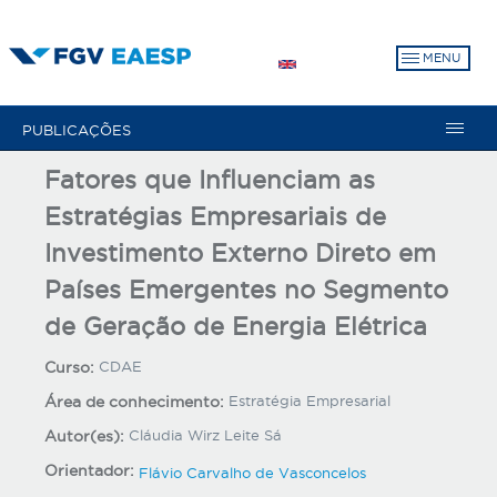
Pular
para
MENU
o
conteúdo
principal
PUBLICAÇÕES
Fatores que Influenciam as
Estratégias Empresariais de
Investimento Externo Direto em
Países Emergentes no Segmento
de Geração de Energia Elétrica
Curso:
CDAE
Área de conhecimento:
Estratégia Empresarial
Autor(es):
Cláudia Wirz Leite Sá
Orientador:
Flávio Carvalho de Vasconcelos