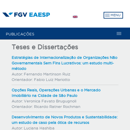
Pular
para
MENU
o
conteúdo
principal
PUBLICAÇÕES
Teses e Dissertações
Estratégias de Internacionalização de Organizações Não
Governamentais Sem Fins Lucrativos: um estudo multi-
método
Autor:
Fernando Martinson Ruiz
Orientador:
Fabio Luiz Mariotto
Opções Reais, Operações Urbanas e o Mercado
Imobiliário na Cidade de São Paulo
Autor:
Veronica Favato Brugugnoli
Orientador:
Ricardo Ratner Rochman
Desenvolvimento de Novos Produtos e Sustentabilidade:
um estudo de caso pela ótica de recursos
Autor:
Luciana Hashiba