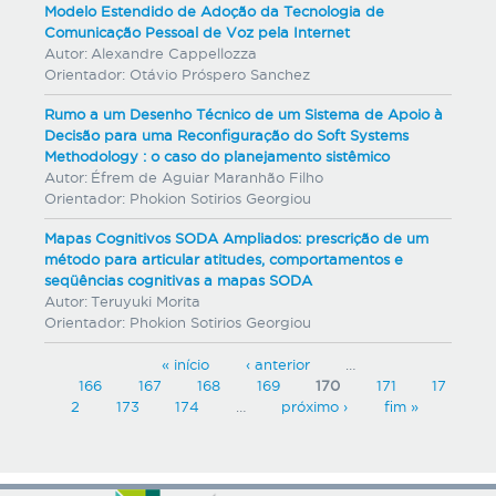
Modelo Estendido de Adoção da Tecnologia de
Comunicação Pessoal de Voz pela Internet
Autor:
Alexandre Cappellozza
Orientador:
Otávio Próspero Sanchez
Rumo a um Desenho Técnico de um Sistema de Apoio à
Decisão para uma Reconfiguração do Soft Systems
Methodology : o caso do planejamento sistêmico
Autor:
Éfrem de Aguiar Maranhão Filho
Orientador:
Phokion Sotirios Georgiou
Mapas Cognitivos SODA Ampliados: prescrição de um
método para articular atitudes, comportamentos e
seqüências cognitivas a mapas SODA
Autor:
Teruyuki Morita
Orientador:
Phokion Sotirios Georgiou
P
« início
‹ anterior
…
166
167
168
169
170
171
17
á
2
173
174
…
próximo ›
fim »
g
i
n
a