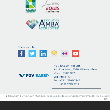
s
Compartilhe:
FGV EAESP Pesquisa
Av. 9 de Julho, 2029, 11º andar Bela
Vista - 01313-902 -
São Paulo - SP
Tel.: +55 11 3799-7842
+55 11 3799-7719
© Copyright FGV/EAESP 1992-2014. Todos os direitos reservados. Programação: TIC | Design:
DCM