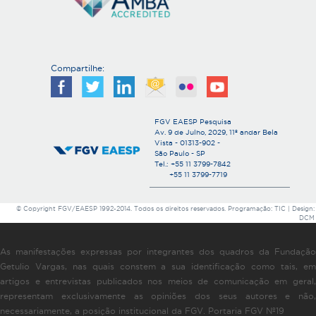
Compartilhe:
FGV EAESP Pesquisa
Av. 9 de Julho, 2029, 11º andar Bela
Vista - 01313-902 -
São Paulo - SP
Tel.: +55 11 3799-7842
+55 11 3799-7719
© Copyright FGV/EAESP 1992-2014. Todos os direitos reservados. Programação: TIC | Design:
DCM
As manifestações expressas por integrantes dos quadros da Fundação
Getulio Vargas, nas quais constem a sua identificação como tais, em
artigos e entrevistas publicados nos meios de comunicação em geral,
representam exclusivamente as opiniões dos seus autores e não,
necessariamente, a posição institucional da FGV. Portaria FGV Nº19