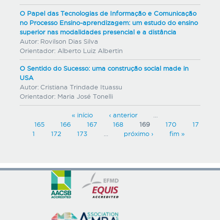
O Papel das Tecnologias de Informação e Comunicação
no Processo Ensino-aprendizagem: um estudo do ensino
superior nas modalidades presencial e a distância
Autor:
Rovilson Dias Silva
Orientador:
Alberto Luiz Albertin
O Sentido do Sucesso: uma construção social made in
USA
Autor:
Cristiana Trindade Ituassu
Orientador:
Maria José Tonelli
P
« início
‹ anterior
…
165
166
167
168
169
170
17
á
1
172
173
…
próximo ›
fim »
g
i
n
a
s