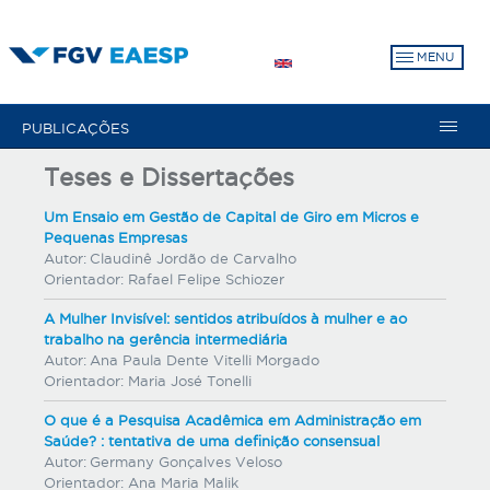
Pular
para
MENU
o
conteúdo
principal
PUBLICAÇÕES
Teses e Dissertações
Um Ensaio em Gestão de Capital de Giro em Micros e
Pequenas Empresas
Autor:
Claudinê Jordão de Carvalho
Orientador:
Rafael Felipe Schiozer
A Mulher Invisível: sentidos atribuídos à mulher e ao
trabalho na gerência intermediária
Autor:
Ana Paula Dente Vitelli Morgado
Orientador:
Maria José Tonelli
O que é a Pesquisa Acadêmica em Administração em
Saúde? : tentativa de uma definição consensual
Autor:
Germany Gonçalves Veloso
Orientador:
Ana Maria Malik