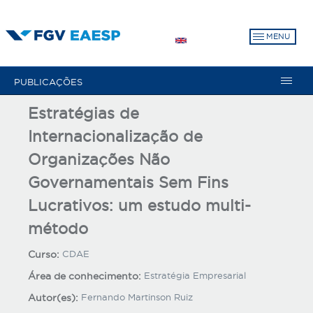
Pular
para
MENU
o
conteúdo
principal
PUBLICAÇÕES
Estratégias de
Internacionalização de
Organizações Não
Governamentais Sem Fins
Lucrativos: um estudo multi-
método
Curso:
CDAE
Área de conhecimento:
Estratégia Empresarial
Autor(es):
Fernando Martinson Ruiz