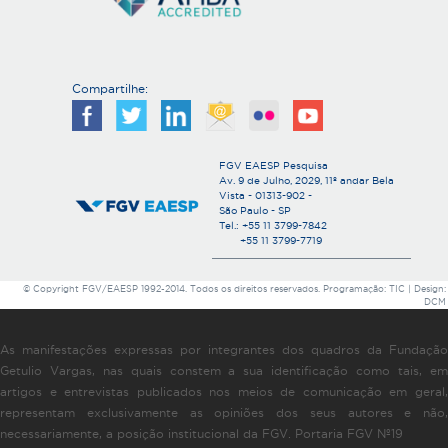
Compartilhe:
FGV EAESP Pesquisa
Av. 9 de Julho, 2029, 11º andar Bela
Vista - 01313-902 -
São Paulo - SP
Tel.: +55 11 3799-7842
+55 11 3799-7719
© Copyright FGV/EAESP 1992-2014. Todos os direitos reservados. Programação: TIC | Design:
DCM
As manifestações expressas por integrantes dos quadros da Fundação
Getulio Vargas, nas quais constem a sua identificação como tais, em
artigos e entrevistas publicados nos meios de comunicação em geral,
representam exclusivamente as opiniões dos seus autores e não,
necessariamente, a posição institucional da FGV. Portaria FGV Nº19