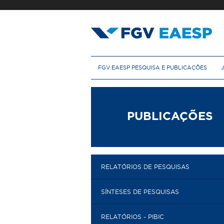
Pular
para
o
conteúdo
principal
M
FGV EAESP PESQUISA E PUBLICAÇÕES
e
n
u
p
r
PUBLICAÇÕES
i
n
c
i
p
RELATÓRIOS DE PESQUISAS
a
l
SÍNTESES DE PESQUISAS
RELATÓRIOS - PIBIC