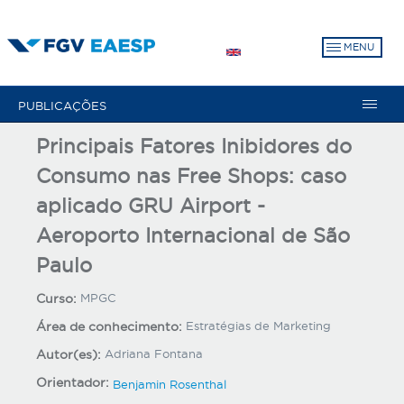
Pular
para
MENU
o
conteúdo
principal
PUBLICAÇÕES
Principais Fatores Inibidores do
Consumo nas Free Shops: caso
aplicado GRU Airport -
Aeroporto Internacional de São
Paulo
Curso:
MPGC
Área de conhecimento:
Estratégias de Marketing
Autor(es):
Adriana Fontana
Orientador:
Benjamin Rosenthal