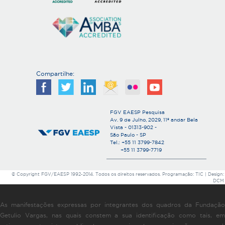
Compartilhe:
FGV EAESP Pesquisa
Av. 9 de Julho, 2029, 11º andar Bela
Vista - 01313-902 -
São Paulo - SP
Tel.: +55 11 3799-7842
+55 11 3799-7719
© Copyright FGV/EAESP 1992-2014. Todos os direitos reservados. Programação: TIC | Design:
DCM
As manifestações expressas por integrantes dos quadros da Fundação
Getulio Vargas, nas quais constem a sua identificação como tais, em