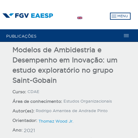
Pular
para
MENU
o
conteúdo
principal
PUBLICAÇÕES
Modelos de Ambidestria e
Desempenho em Inovação: um
estudo exploratório no grupo
Saint-Gobain
Curso:
CDAE
Área de conhecimento:
Estudos Organizacionais
Autor(es):
Rodrigo Amantea de Andrade Pinto
Orientador:
Thomaz Wood Jr.
Ano:
2021