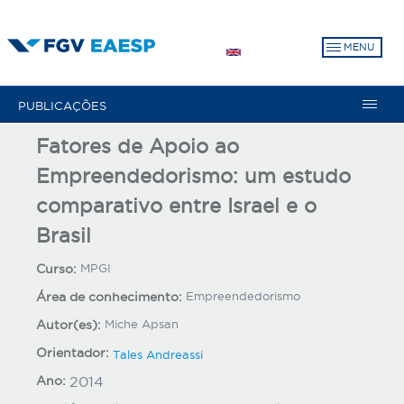
Pular
para
MENU
o
conteúdo
principal
PUBLICAÇÕES
Fatores de Apoio ao
Empreendedorismo: um estudo
comparativo entre Israel e o
Brasil
Curso:
MPGI
Área de conhecimento:
Empreendedorismo
Autor(es):
Miche Apsan
Orientador:
Tales Andreassi
Ano:
2014