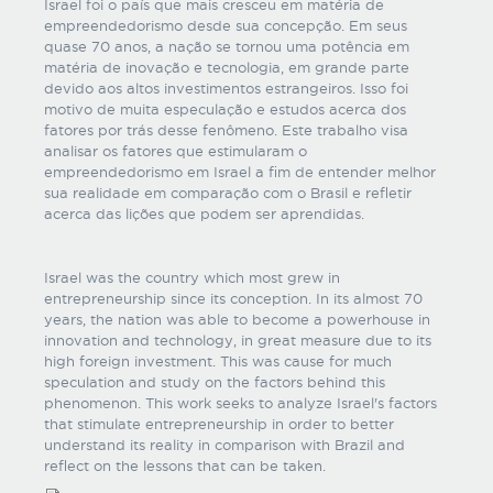
Israel foi o país que mais cresceu em matéria de
empreendedorismo desde sua concepção. Em seus
quase 70 anos, a nação se tornou uma potência em
matéria de inovação e tecnologia, em grande parte
devido aos altos investimentos estrangeiros. Isso foi
motivo de muita especulação e estudos acerca dos
fatores por trás desse fenômeno. Este trabalho visa
analisar os fatores que estimularam o
empreendedorismo em Israel a fim de entender melhor
sua realidade em comparação com o Brasil e refletir
acerca das lições que podem ser aprendidas.
Israel was the country which most grew in
entrepreneurship since its conception. In its almost 70
years, the nation was able to become a powerhouse in
innovation and technology, in great measure due to its
high foreign investment. This was cause for much
speculation and study on the factors behind this
phenomenon. This work seeks to analyze Israel's factors
that stimulate entrepreneurship in order to better
understand its reality in comparison with Brazil and
reflect on the lessons that can be taken.