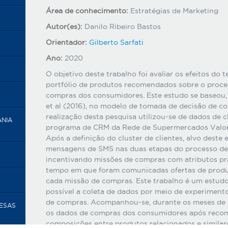
Área de conhecimento:
Estratégias de Marketing
Autor(es):
Danilo Ribeiro Bastos
Orientador:
Gilberto Sarfati
Ano:
2020
O objetivo deste trabalho foi avaliar os efeitos d
portfólio de produtos recomendados sobre o proce
compras dos consumidores. Este estudo se baseou,
et al (2016), no modelo de tomada de decisão de co
realização desta pesquisa utilizou-se de dados de 
ANIA
programa de CRM da Rede de Supermercados Valor,
Após a definição do cluster de clientes, alvo deste
mensagens de SMS nas duas etapas do processo de
incentivando missões de compras com atributos pr
tempo em que foram comunicadas ofertas de produt
cada missão de compras. Este trabalho é um estudo
possível a coleta de dados por meio de experiment
de compras. Acompanhou-se, durante os meses de 
RESAS
os dados de compras dos consumidores após recom
composições entre produtos relacionados e similar