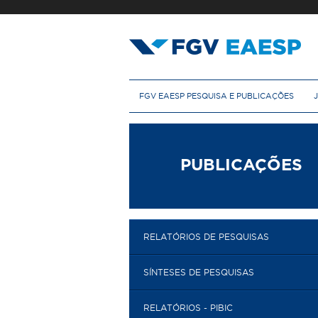
Pular
para
o
conteúdo
principal
M
FGV EAESP PESQUISA E PUBLICAÇÕES
e
n
u
p
r
PUBLICAÇÕES
i
n
c
i
p
RELATÓRIOS DE PESQUISAS
a
l
SÍNTESES DE PESQUISAS
RELATÓRIOS - PIBIC