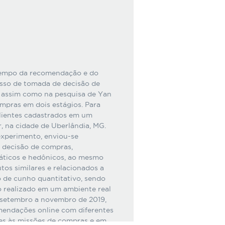
o tempo da recomendação e do
sso de tomada de decisão de
 assim como na pesquisa de Yan
mpras em dois estágios. Para
clientes cadastrados em um
 na cidade de Uberlândia, MG.
 experimento, enviou-se
 decisão de compras,
áticos e hedônicos, ao mesmo
os similares e relacionados a
 de cunho quantitativo, sendo
o realizado em um ambiente real
setembro a novembro de 2019,
endações online com diferentes
es às missões de compras e em