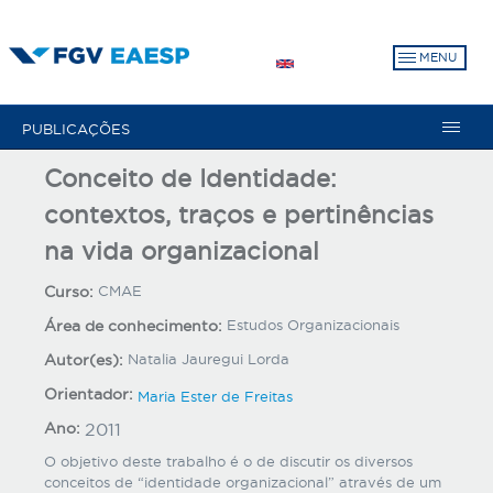
Pular
para
MENU
o
conteúdo
principal
PUBLICAÇÕES
Conceito de Identidade:
contextos, traços e pertinências
na vida organizacional
Curso:
CMAE
Área de conhecimento:
Estudos Organizacionais
Autor(es):
Natalia Jauregui Lorda
Orientador:
Maria Ester de Freitas
Ano:
2011
O objetivo deste trabalho é o de discutir os diversos
conceitos de “identidade organizacional” através de um