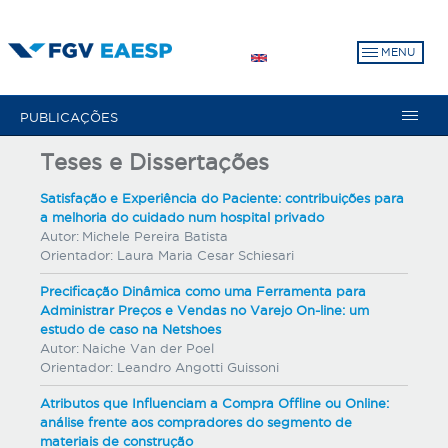
Pular
para
MENU
o
conteúdo
principal
PUBLICAÇÕES
Teses e Dissertações
Satisfação e Experiência do Paciente: contribuições para
a melhoria do cuidado num hospital privado
Autor:
Michele Pereira Batista
Orientador:
Laura Maria Cesar Schiesari
Precificação Dinâmica como uma Ferramenta para
Administrar Preços e Vendas no Varejo On-line: um
estudo de caso na Netshoes
Autor:
Naiche Van der Poel
Orientador:
Leandro Angotti Guissoni
Atributos que Influenciam a Compra Offline ou Online:
análise frente aos compradores do segmento de
materiais de construção