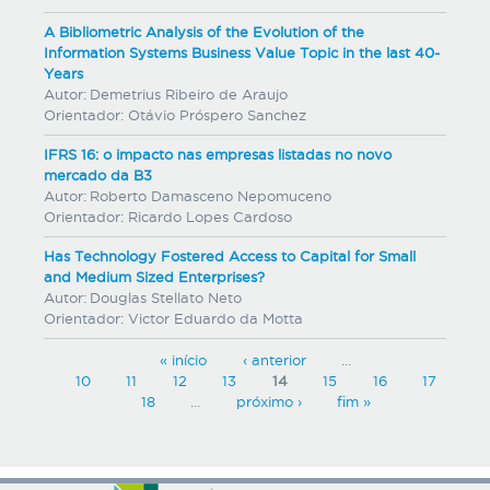
A Bibliometric Analysis of the Evolution of the
Information Systems Business Value Topic in the last 40-
Years
Autor:
Demetrius Ribeiro de Araujo
Orientador:
Otávio Próspero Sanchez
IFRS 16: o impacto nas empresas listadas no novo
mercado da B3
Autor:
Roberto Damasceno Nepomuceno
Orientador:
Ricardo Lopes Cardoso
Has Technology Fostered Access to Capital for Small
and Medium Sized Enterprises?
Autor:
Douglas Stellato Neto
Orientador:
Victor Eduardo da Motta
P
« início
‹ anterior
…
10
11
12
13
14
15
16
17
á
18
…
próximo ›
fim »
g
i
n
a