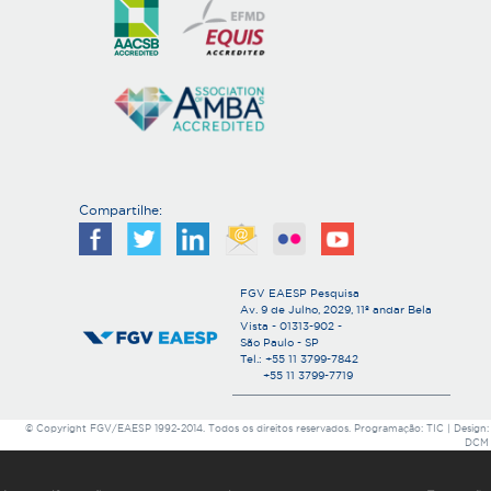
s
Compartilhe:
FGV EAESP Pesquisa
Av. 9 de Julho, 2029, 11º andar Bela
Vista - 01313-902 -
São Paulo - SP
Tel.: +55 11 3799-7842
+55 11 3799-7719
© Copyright FGV/EAESP 1992-2014. Todos os direitos reservados. Programação: TIC | Design:
DCM