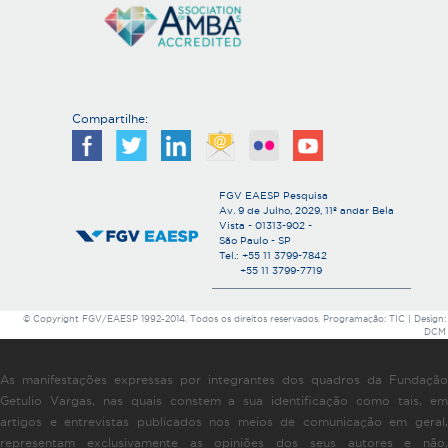
Compartilhe:
FGV EAESP Pesquisa
Av. 9 de Julho, 2029, 11º andar Bela
Vista - 01313-902 -
São Paulo - SP
Tel.: +55 11 3799-7842
+55 11 3799-7719
© Copyright FGV/EAESP 1992-2014. Todos os direitos reservados. Programação: TIC | Design:
DCM
As manifestações expressas por integrantes dos quadros da Fundação
Getulio Vargas, nas quais constem a sua identificação como tais, em
artigos e entrevistas publicados nos meios de comunicação em geral,
representam exclusivamente as opiniões dos seus autores e não,