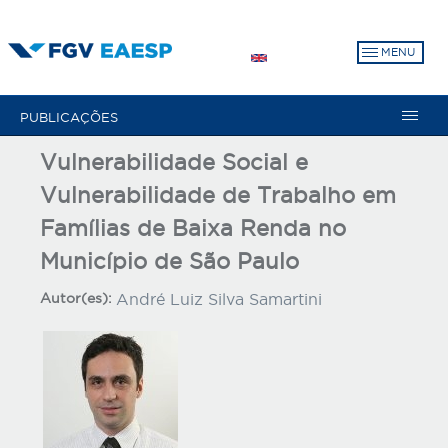
Pular
para
MENU
o
conteúdo
principal
PUBLICAÇÕES
Vulnerabilidade Social e
Vulnerabilidade de Trabalho em
Famílias de Baixa Renda no
Município de São Paulo
Autor(es):
André Luiz Silva Samartini