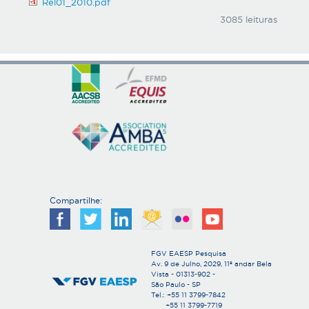
Rel01_2010.pdf
3085 leituras
Compartilhe:
FGV EAESP Pesquisa
Av. 9 de Julho, 2029, 11º andar Bela
Vista - 01313-902 -
São Paulo - SP
Tel.: +55 11 3799-7842
+55 11 3799-7719