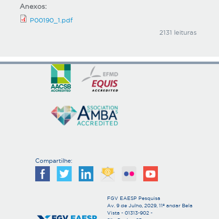
Anexos:
P00190_1.pdf
2131 leituras
Compartilhe:
FGV EAESP Pesquisa
Av. 9 de Julho, 2029, 11º andar Bela
Vista - 01313-902 -