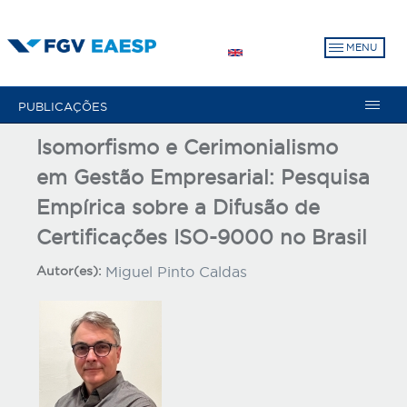
Pular
para
MENU
o
conteúdo
principal
PUBLICAÇÕES
Isomorfismo e Cerimonialismo
em Gestão Empresarial: Pesquisa
Empírica sobre a Difusão de
Certificações ISO-9000 no Brasil
Autor(es):
Miguel Pinto Caldas