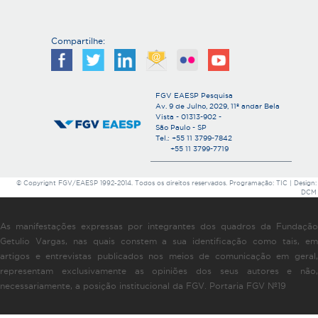
Compartilhe:
FGV EAESP Pesquisa
Av. 9 de Julho, 2029, 11º andar Bela
Vista - 01313-902 -
São Paulo - SP
Tel.: +55 11 3799-7842
+55 11 3799-7719
© Copyright FGV/EAESP 1992-2014. Todos os direitos reservados. Programação: TIC | Design:
DCM
As manifestações expressas por integrantes dos quadros da Fundação
Getulio Vargas, nas quais constem a sua identificação como tais, em
artigos e entrevistas publicados nos meios de comunicação em geral,
representam exclusivamente as opiniões dos seus autores e não,
necessariamente, a posição institucional da FGV. Portaria FGV Nº19