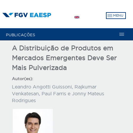
Pular
para
MENU
o
conteúdo
principal
PUBLICAÇÕES
A Distribuição de Produtos em
Mercados Emergentes Deve Ser
Mais Pulverizada
Autor(es):
Leandro Angotti Guissoni, Rajkumar
Venkatesan, Paul Farris e Jonny Mateus
Rodrigues