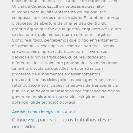
base de dados do eSIC-SP e a base de dados do Diário
Oficial da Cidade. Escolhemos essas atrizes não-
humanas porque, diferentemente da maioria, são
compostas por textos e por arquivos. E, também, porque
o processo de abertura de uma se deu dentro do
próprio órgão que faz a sua gestão, enquanto o de outra
se deu entre, pelo menos, quatro diferentes órgãos.
Como resultado, percebemos que o não enfrentamento
de desmobilizações típicas - como as barreiras iniciais
criadas pelas empresas de tecnologia - levam aos
desvios e a novas traduções, cujos resultados são
diferentes dos inicialmente pretendidos. No meio desse
caminho, discutimos questões relacionadas com
processos de alinhamentos e desalinhamentos
provocados pelos ciclos políticos, com governança no
setor público e com visões normativas da transparência
pública que devem ser inseridas nos conceitos de dados
governamentais abertos para eles atingirem sua
potencialidade tecnosociopolítica.
Acesse o texto integral desta tese.
Clique
para ver outros trabalhos deste
aqui
orientador