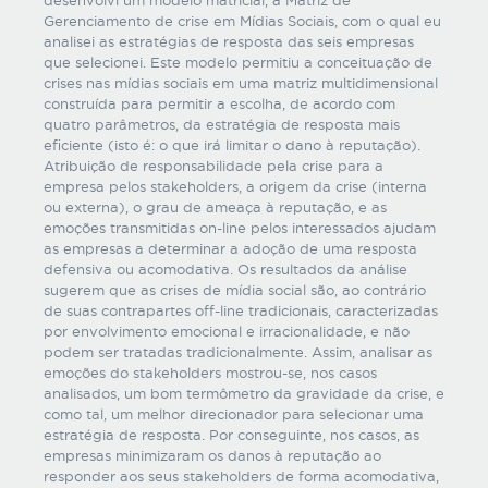
desenvolvi um modelo matricial, a Matriz de
Gerenciamento de crise em Mídias Sociais, com o qual eu
analisei as estratégias de resposta das seis empresas
que selecionei. Este modelo permitiu a conceituação de
crises nas mídias sociais em uma matriz multidimensional
construída para permitir a escolha, de acordo com
quatro parâmetros, da estratégia de resposta mais
eficiente (isto é: o que irá limitar o dano à reputação).
Atribuição de responsabilidade pela crise para a
empresa pelos stakeholders, a origem da crise (interna
ou externa), o grau de ameaça à reputação, e as
emoções transmitidas on-line pelos interessados ajudam
as empresas a determinar a adoção de uma resposta
defensiva ou acomodativa. Os resultados da análise
sugerem que as crises de mídia social são, ao contrário
de suas contrapartes off-line tradicionais, caracterizadas
por envolvimento emocional e irracionalidade, e não
podem ser tratadas tradicionalmente. Assim, analisar as
emoções do stakeholders mostrou-se, nos casos
analisados, um bom termômetro da gravidade da crise, e
como tal, um melhor direcionador para selecionar uma
estratégia de resposta. Por conseguinte, nos casos, as
empresas minimizaram os danos à reputação ao
responder aos seus stakeholders de forma acomodativa,