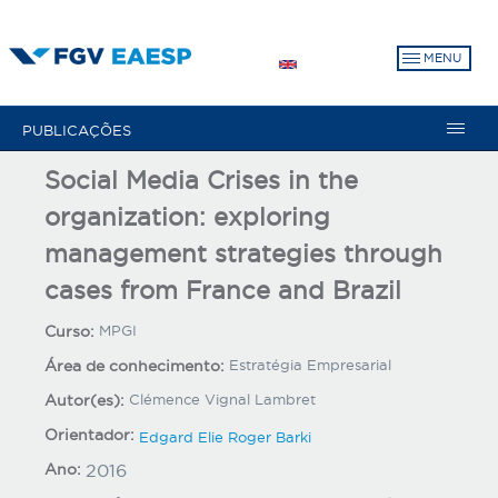
Pular
para
MENU
o
conteúdo
principal
PUBLICAÇÕES
Social Media Crises in the
organization: exploring
management strategies through
cases from France and Brazil
Curso:
MPGI
Área de conhecimento:
Estratégia Empresarial
Autor(es):
Clémence Vignal Lambret
Orientador:
Edgard Elie Roger Barki
Ano:
2016