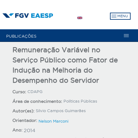
Pular
para
MENU
o
conteúdo
principal
PUBLICAÇÕES
Remuneração Variável no
Serviço Público como Fator de
Indução na Melhoria do
Desempenho do Servidor
Curso:
CDAPG
Área de conhecimento:
Políticas Públicas
Autor(es):
Silvio Campos Guimarães
Orientador:
Nelson Marconi
Ano:
2014