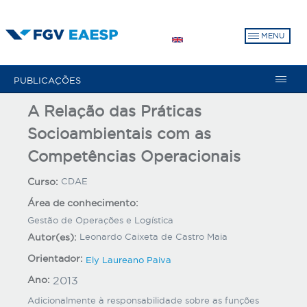
Pular
para
MENU
o
conteúdo
principal
PUBLICAÇÕES
A Relação das Práticas
Socioambientais com as
Competências Operacionais
Curso:
CDAE
Área de conhecimento:
Gestão de Operações e Logística
Autor(es):
Leonardo Caixeta de Castro Maia
Orientador:
Ely Laureano Paiva
Ano:
2013
Adicionalmente à responsabilidade sobre as funções