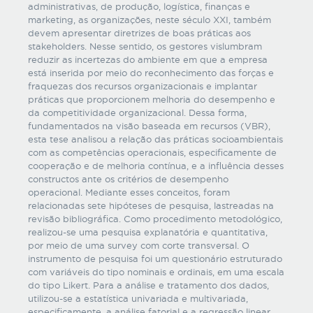
administrativas, de produção, logística, finanças e
marketing, as organizações, neste século XXI, também
devem apresentar diretrizes de boas práticas aos
stakeholders. Nesse sentido, os gestores vislumbram
reduzir as incertezas do ambiente em que a empresa
está inserida por meio do reconhecimento das forças e
fraquezas dos recursos organizacionais e implantar
práticas que proporcionem melhoria do desempenho e
da competitividade organizacional. Dessa forma,
fundamentados na visão baseada em recursos (VBR),
esta tese analisou a relação das práticas socioambientais
com as competências operacionais, especificamente de
cooperação e de melhoria contínua, e a influência desses
constructos ante os critérios de desempenho
operacional. Mediante esses conceitos, foram
relacionadas sete hipóteses de pesquisa, lastreadas na
revisão bibliográfica. Como procedimento metodológico,
realizou-se uma pesquisa explanatória e quantitativa,
por meio de uma survey com corte transversal. O
instrumento de pesquisa foi um questionário estruturado
com variáveis do tipo nominais e ordinais, em uma escala
do tipo Likert. Para a análise e tratamento dos dados,
utilizou-se a estatística univariada e multivariada,
especificamente, a análise fatorial e a regressão linear