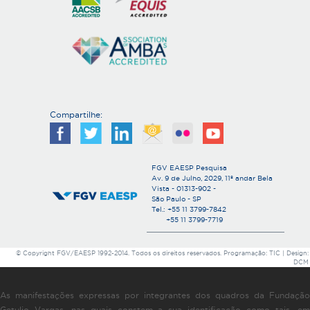
Compartilhe:
FGV EAESP Pesquisa
Av. 9 de Julho, 2029, 11º andar Bela
Vista - 01313-902 -
São Paulo - SP
Tel.: +55 11 3799-7842
+55 11 3799-7719
© Copyright FGV/EAESP 1992-2014. Todos os direitos reservados. Programação: TIC | Design:
DCM
As manifestações expressas por integrantes dos quadros da Fundação
Getulio Vargas, nas quais constem a sua identificação como tais, em