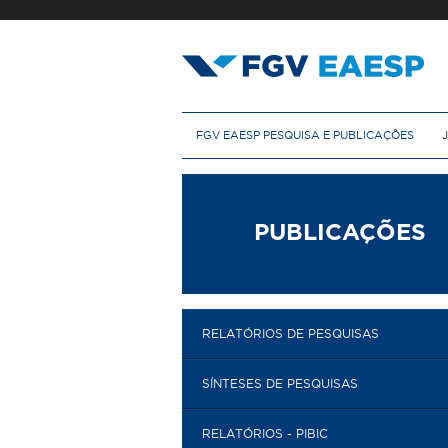
Pular
para
o
conteúdo
principal
M
FGV EAESP PESQUISA E PUBLICAÇÕES
e
n
u
p
r
PUBLICAÇÕES
i
n
c
i
p
RELATÓRIOS DE PESQUISAS
a
l
SÍNTESES DE PESQUISAS
RELATÓRIOS - PIBIC