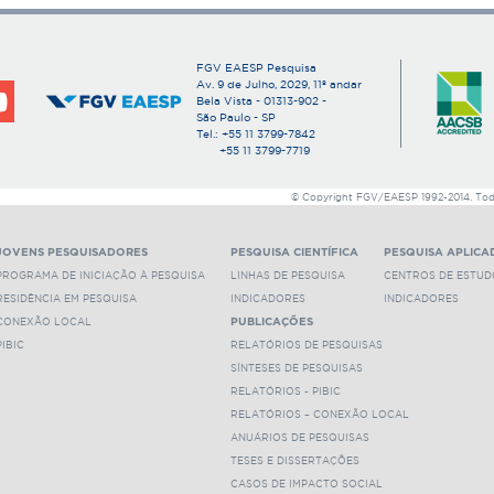
Clique
aqui
para ver outros trabalhos deste orienta
Clique
aqui
para ver outros trabalhos orientados po
FGV EAESP Pesquisa
Av. 9 de Julho, 2029, 11º andar
Bela Vista - 01313-902 -
São Paulo - SP
Tel.: +55 11 3799-7842
+55 11 3799-7719
© Copyright FGV/EAESP 1992-2014. Todos
JOVENS PESQUISADORES
PESQUISA CIENTÍFICA
PESQUISA APLICA
PROGRAMA DE INICIAÇÃO À PESQUISA
LINHAS DE PESQUISA
CENTROS DE ESTUD
RESIDÊNCIA EM PESQUISA
INDICADORES
INDICADORES
CONEXÃO LOCAL
PUBLICAÇÕES
PIBIC
RELATÓRIOS DE PESQUISAS
SÍNTESES DE PESQUISAS
RELATÓRIOS - PIBIC
RELATÓRIOS – CONEXÃO LOCAL
ANUÁRIOS DE PESQUISAS
TESES E DISSERTAÇÕES
CASOS DE IMPACTO SOCIAL