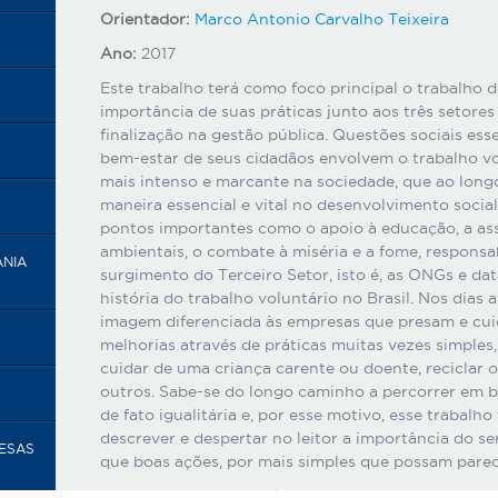
Orientador:
Marco Antonio Carvalho Teixeira
Ano:
2017
Este trabalho terá como foco principal o trabalho d
importância de suas práticas junto aos três setor
finalização na gestão pública. Questões sociais ess
bem-estar de seus cidadãos envolvem o trabalho v
mais intenso e marcante na sociedade, que ao long
maneira essencial e vital no desenvolvimento social
pontos importantes como o apoio à educação, a ass
ambientais, o combate à miséria e a fome, responsab
ANIA
surgimento do Terceiro Setor, isto é, as ONGs e da
história do trabalho voluntário no Brasil. Nos dias 
imagem diferenciada às empresas que presam e cuid
melhorias através de práticas muitas vezes simples
cuidar de uma criança carente ou doente, reciclar o
outros. Sabe-se do longo caminho a percorrer em b
de fato igualitária e, por esse motivo, esse trabalh
descrever e despertar no leitor a importância do se
RESAS
que boas ações, por mais simples que possam parec
Acesse o texto integral desta tese.