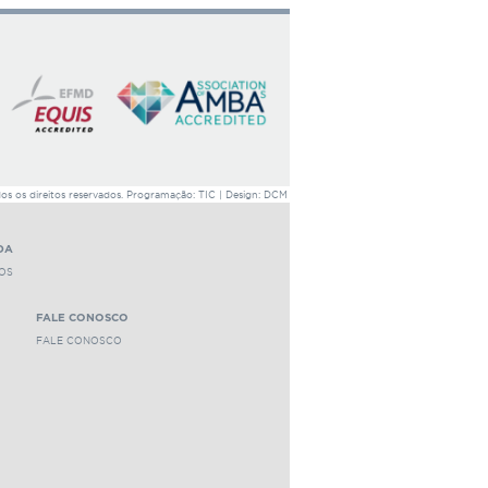
dor
r este professor
1581 leituras
 os direitos reservados. Programação: TIC | Design: DCM
DA
OS
FALE CONOSCO
FALE CONOSCO