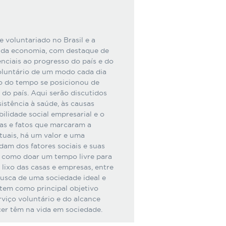
e voluntariado no Brasil e a
es da economia, com destaque de
enciais ao progresso do país e do
oluntário de um modo cada dia
o do tempo se posicionou de
 do país. Aqui serão discutidos
istência à saúde, às causas
ilidade social empresarial e o
tas e fatos que marcaram a
atuais, há um valor e uma
am dos fatores sociais e suas
, como doar um tempo livre para
 lixo das casas e empresas, entre
usca de uma sociedade ideal e
o tem como principal objetivo
rviço voluntário e do alcance
er têm na vida em sociedade.