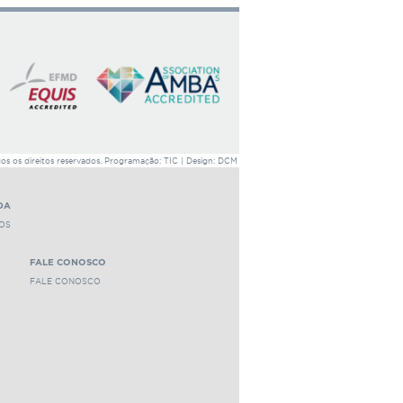
dor
r este professor
2100 leituras
 os direitos reservados. Programação: TIC | Design: DCM
DA
OS
FALE CONOSCO
FALE CONOSCO