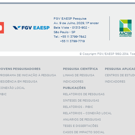
Acesse o texto integral desta tese.
Clique
aqui
para ver outros trabalhos deste orienta
Clique
aqui
para ver outros trabalhos orientados po
FGV EAESP Pesquisa
Av. 9 de Julho, 2029, 11º andar
Bela Vista - 01313-902 -
São Paulo - SP
Tel.: +55 11 3799-7842
+55 11 3799-7719
© Copyright FGV/EAESP 1992-2014. Todos
JOVENS PESQUISADORES
PESQUISA CIENTÍFICA
PESQUISA APLICA
PROGRAMA DE INICIAÇÃO À PESQUISA
LINHAS DE PESQUISA
CENTROS DE ESTUD
RESIDÊNCIA EM PESQUISA
INDICADORES
INDICADORES
CONEXÃO LOCAL
PUBLICAÇÕES
PIBIC
RELATÓRIOS DE PESQUISAS
SÍNTESES DE PESQUISAS
RELATÓRIOS - PIBIC
RELATÓRIOS – CONEXÃO LOCAL
ANUÁRIOS DE PESQUISAS
TESES E DISSERTAÇÕES
CASOS DE IMPACTO SOCIAL