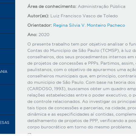
Área de conhecimento:
Administração Pública
Autor(es):
Luiz Francisco Vasco de Toledo
Orientador:
Regina Silvia V. Monteiro Pacheco
Ano:
2020
O presente trabalho tem por objetivo analisar o f
Contas do Município de São Paulo (TCMSP), à luz 
conselheiros, dos seus procedimentos internos em 
de projetos de concessões e PPPs. Partimos, assim,
paulistanos, com o objetivo de apurarmos uma ação
ANIA
conselheiros municipais que, em princípio, contrari
do município de São Paulo. Com base na teoria dos 
(CARDOSO, 1993), buscamos obter um quadro ampl
relações estabelecidas entre o poder executivo, o p
de controle relacionados. Ao investigar os principa
tais tipos de concessões e parcerias, na cidade, p
dinâmica e as especificidades aí contidas, comple
detalhamento de projetos de PPP, verificando a post
RESAS
corpo burocrático em torno do mesmo problema.