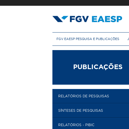
Pular
para
o
conteúdo
principal
M
FGV EAESP PESQUISA E PUBLICAÇÕES
e
n
u
p
r
PUBLICAÇÕES
i
n
c
i
p
RELATÓRIOS DE PESQUISAS
a
l
SÍNTESES DE PESQUISAS
RELATÓRIOS - PIBIC