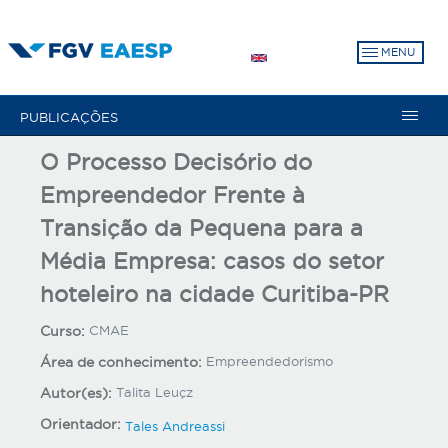
Pular
para
MENU
o
conteúdo
principal
PUBLICAÇÕES
O Processo Decisório do
Empreendedor Frente à
Transição da Pequena para a
Média Empresa: casos do setor
hoteleiro na cidade Curitiba-PR
Curso:
CMAE
Área de conhecimento:
Empreendedorismo
Autor(es):
Talita Leuçz
Orientador:
Tales Andreassi