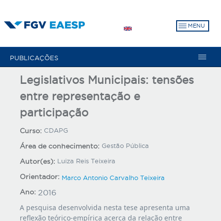
Pular
para
MENU
o
conteúdo
principal
PUBLICAÇÕES
Legislativos Municipais: tensões
entre representação e
participação
Curso:
CDAPG
Área de conhecimento:
Gestão Pública
Autor(es):
Luiza Reis Teixeira
Orientador:
Marco Antonio Carvalho Teixeira
Ano:
2016
A pesquisa desenvolvida nesta tese apresenta uma
reflexão teórico-empírica acerca da relação entre