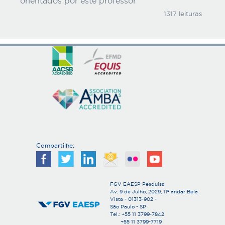
orientados por este professor
1317 leituras
Compartilhe:
FGV EAESP Pesquisa
Av. 9 de Julho, 2029, 11º andar Bela
Vista - 01313-902 -
São Paulo - SP
Tel.: +55 11 3799-7842
+55 11 3799-7719