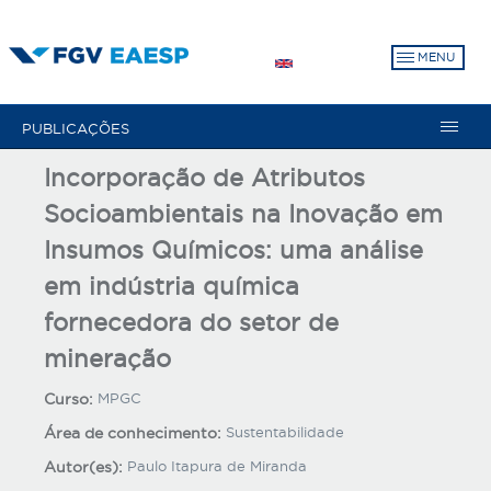
Pular
para
MENU
o
conteúdo
principal
PUBLICAÇÕES
Incorporação de Atributos
Socioambientais na Inovação em
Insumos Químicos: uma análise
em indústria química
fornecedora do setor de
mineração
Curso:
MPGC
Área de conhecimento:
Sustentabilidade
Autor(es):
Paulo Itapura de Miranda