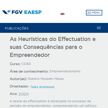
Pular
para
MENU
o
conteúdo
principal
PUBLICAÇÕES
As Heurísticas do Effectuation e
suas Consequências para o
Empreendedor
Curso:
CDAE
Área de conhecimento:
Empreendedorismo
Autor(es):
Rubens Mussolin Massa
Orientador:
Tales Andreassi
Ano:
2020
A teoria do effectuation é alicerçada no processo de
decisão do empreendedor, compreendendo um esforço