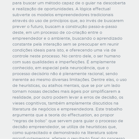
para buscar um método capaz de o guiar na descoberta
e realização de oportunidades. A lógica effectual
subverte os modelos empreendedores tradicionais
através do uso de princípios que, ao invés de buscarem
prever o futuro, buscam a construção passo-a-passo
deste, em um processo de co-criação entre o
empreendedor e o ambiente, buscando o aprendizado
constante pela interação sem se preocupar em reunir
condições ideais para isto, e oferecendo uma via de
controle neste processo. No centro dele, o ser humano
com suas qualidades e imperfeições. É amplamente
conhecido, em especial pela neurociência, que o
processo decisório não é plenamente racional, sendo
inerente ao mesmo diversas limitações. Dentre elas, o uso
de heurísticas, ou atalhos mentais, que se por um lado
tornam nossas decisões mais ágeis por simplificarem a
realidade, por outro podem levar a erros de decisão, os
vieses cognitivos, também amplamente discutidos na
literatura de negócios e empreendedora. Este trabalho
argumenta que a teoria do effectuation, ao propor
“regras de bolso” que servem para guiar o processo de
decisão empreendedor, se utiliza de heurísticas que,
como supracitado e demonstrado na literatura sobre
microfundamentos, afetam o resultado final do processo