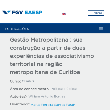
Pular
para
MENU
o
conteúdo
principal
PUBLICAÇÕES
Gestão Metropolitana : sua
construção a partir de duas
experiências de associativismo
territorial na região
metropolitana de Curitiba
Curso:
CDAPG
Área de conhecimento:
Políticas Públicas
Autor(es):
William Antonio Borges
Orientador:
Marta Ferreira Santos Farah