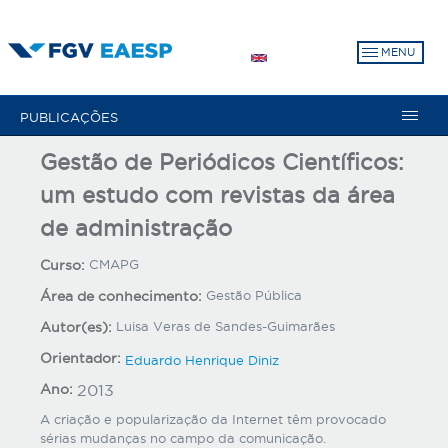
Pular
para
MENU
o
conteúdo
principal
PUBLICAÇÕES
Gestão de Periódicos Científicos:
um estudo com revistas da área
de administração
Curso:
CMAPG
Área de conhecimento:
Gestão Pública
Autor(es):
Luisa Veras de Sandes-Guimarães
Orientador:
Eduardo Henrique Diniz
Ano:
2013
A criação e popularização da Internet têm provocado
sérias mudanças no campo da comunicação.