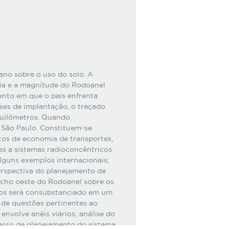
ano sobre o uso do solo. A
ia e a magnitude do Rodoanel
nto em que o país enfrenta
ses de implantação, o traçado
uilômetros. Quando
 São Paulo. Constituem-se
ntos de economia de transportes,
s a sistemas radioconcêntricos
alguns exemplos internacionais;
erspectiva do planejamento de
recho oeste do Rodoanel sobre os
ivos será consubstanciado em um
o de questões pertinentes ao
nvolve anéis viários; análise do
esso de planejamento do sistema