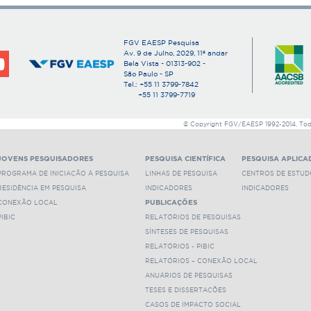
viário da RMSP e avaliação de alterações do preço i
situadas em torno das alças de acesso do trecho o
será possível inferir os efeitos do Rodoanel em ter
FGV EAESP Pesquisa
e contribuir para melhor gestão do território da me
Av. 9 de Julho, 2029, 11º andar
Bela Vista - 01313-902 -
Acesse o texto integral desta tese.
São Paulo - SP
Tel.: +55 11 3799-7842
Clique
aqui
para ver outros trabalhos deste orienta
+55 11 3799-7719
Clique
aqui
para ver outros trabalhos orientados po
© Copyright FGV/EAESP 1992-2014. Todos
JOVENS PESQUISADORES
PESQUISA CIENTÍFICA
PESQUISA APLICA
PROGRAMA DE INICIAÇÃO À PESQUISA
LINHAS DE PESQUISA
CENTROS DE ESTUD
RESIDÊNCIA EM PESQUISA
INDICADORES
INDICADORES
CONEXÃO LOCAL
PUBLICAÇÕES
PIBIC
RELATÓRIOS DE PESQUISAS
SÍNTESES DE PESQUISAS
RELATÓRIOS - PIBIC
RELATÓRIOS – CONEXÃO LOCAL
ANUÁRIOS DE PESQUISAS
TESES E DISSERTAÇÕES
CASOS DE IMPACTO SOCIAL