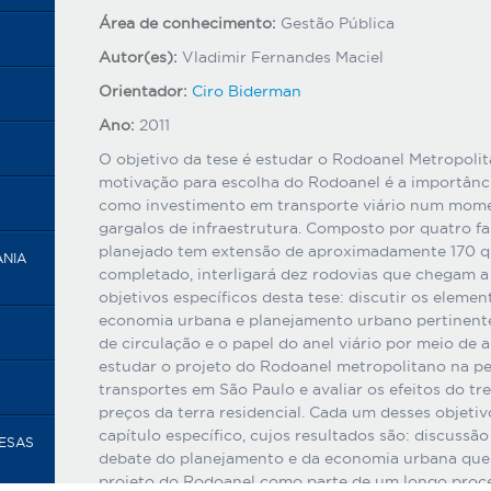
Área de conhecimento:
Gestão Pública
Autor(es):
Vladimir Fernandes Maciel
Orientador:
Ciro Biderman
Ano:
2011
O objetivo da tese é estudar o Rodoanel Metropolit
motivação para escolha do Rodoanel é a importânc
como investimento em transporte viário num mome
gargalos de infraestrutura. Composto por quatro fa
planejado tem extensão de aproximadamente 170 q
ANIA
completado, interligará dez rodovias que chegam a
objetivos específicos desta tese: discutir os eleme
economia urbana e planejamento urbano pertinente
de circulação e o papel do anel viário por meio de 
estudar o projeto do Rodoanel metropolitano na p
transportes em São Paulo e avaliar os efeitos do t
preços da terra residencial. Cada um desses objet
capítulo específico, cujos resultados são: discussã
RESAS
debate do planejamento e da economia urbana que e
projeto do Rodoanel como parte de um longo proc