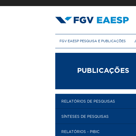
Pular
para
o
conteúdo
principal
M
FGV EAESP PESQUISA E PUBLICAÇÕES
e
n
u
p
r
PUBLICAÇÕES
i
n
c
i
p
RELATÓRIOS DE PESQUISAS
a
l
SÍNTESES DE PESQUISAS
RELATÓRIOS - PIBIC