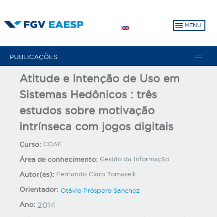
Pular
para
MENU
o
conteúdo
principal
PUBLICAÇÕES
Atitude e Intenção de Uso em
Sistemas Hedônicos : três
estudos sobre motivação
intrínseca com jogos digitais
Curso:
CDAE
Área de conhecimento:
Gestão da Informação
Autor(es):
Fernando Claro Tomaselli
Orientador:
Otávio Próspero Sanchez
Ano:
2014