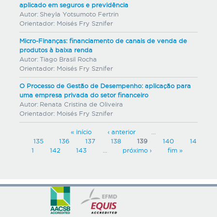
aplicado em seguros e previdência
Autor:
Sheyla Yotsumoto Fertrin
Orientador:
Moisés Fry Sznifer
Micro-Finanças: financiamento de canais de venda de
produtos à baixa renda
Autor:
Tiago Brasil Rocha
Orientador:
Moisés Fry Sznifer
O Processo de Gestão de Desempenho: aplicação para
uma empresa privada do setor financeiro
Autor:
Renata Cristina de Oliveira
Orientador:
Moisés Fry Sznifer
P
« início
‹ anterior
…
135
136
137
138
139
140
14
á
1
142
143
…
próximo ›
fim »
g
i
n
a
s