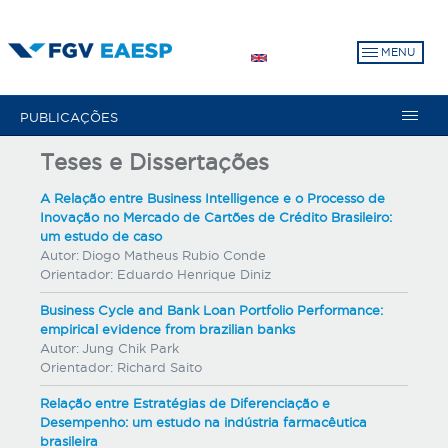
Pular
para
MENU
o
conteúdo
principal
PUBLICAÇÕES
Teses e Dissertações
A Relação entre Business Intelligence e o Processo de
Inovação no Mercado de Cartões de Crédito Brasileiro:
um estudo de caso
Autor:
Diogo Matheus Rubio Conde
Orientador:
Eduardo Henrique Diniz
Business Cycle and Bank Loan Portfolio Performance:
empirical evidence from brazilian banks
Autor:
Jung Chik Park
Orientador:
Richard Saito
Relação entre Estratégias de Diferenciação e
Desempenho: um estudo na indústria farmacêutica
brasileira