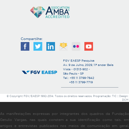
Compartilhe:
FGV EAESP Pesquisa
Av. 9 de Julho, 2029, 11º andar Bela
Vista - 01313-902 -
São Paulo - SP
Tel.: +55 11 3799-7842
+55 11 3799-7719
© Copyright FGV/EAESP 1992-2014. Todos os direitos reservados. Programação: TIC | Design:
DCM
As manifestações expressas por integrantes dos quadros da Fundação
Getulio Vargas, nas quais constem a sua identificação como tais, em
artigos e entrevistas publicados nos meios de comunicação em geral,