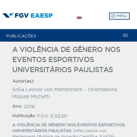
Pular
para
MENU
o
conteúdo
principal
PUBLICAÇÕES
A VIOLÊNCIA DE GÊNERO NOS
EVENTOS ESPORTIVOS
UNIVERSITÁRIOS PAULISTAS
Autor(es):
Sofia Leonor von Mettenheim - Orientadora:
Miqueli Michetti
Ano:
2016
Instituição:
FGV-EAESP
A VIOLÊNCIA DE GÊNERO NOS EVENTOS ESPORTIVOS
UNIVERSITÁRIOS PAULISTAS
. Sofia Leonor von
Mettenheim (Bolsista de Iniciação Científica, EAESP-