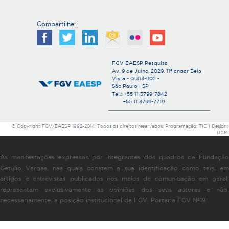
Compartilhe:
FGV EAESP Pesquisa
Av. 9 de Julho, 2029, 11º andar Bela
Vista - 01313-902 -
São Paulo - SP
Tel.: +55 11 3799-7842
+55 11 3799-7719
© Copyright FGV/EAESP 1992-2014. Todos os direitos reservados. Programação: TIC | Design:
DCM
As manifestações expressas por integrantes dos quadros da Fundação
Getulio Vargas, nas quais constem a sua identificação como tais, em
artigos e entrevistas publicados nos meios de comunicação em geral,
representam exclusivamente as opiniões dos seus autores e não,
necessariamente, a posição institucional da FGV. Portaria FGV Nº19