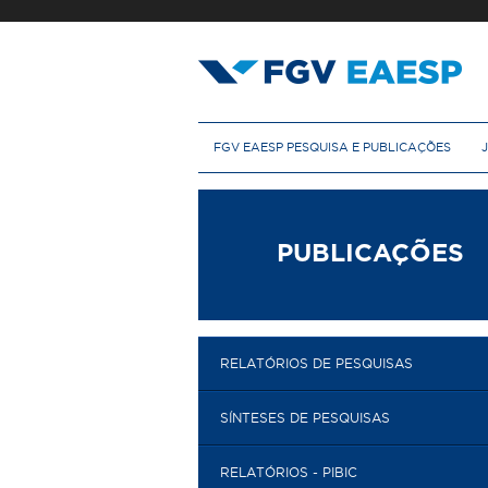
Pular
para
o
conteúdo
principal
M
FGV EAESP PESQUISA E PUBLICAÇÕES
e
n
u
p
r
PUBLICAÇÕES
i
n
c
i
p
RELATÓRIOS DE PESQUISAS
a
l
SÍNTESES DE PESQUISAS
RELATÓRIOS - PIBIC