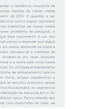
nder a tendência crescente de
rentes frações da classe média
partir de 2015. A questão a ser
laciona com a lógica neoliberal
nas trajetórias da classe média
nesse problema de pesquisa, o
de que esse movimento é um dos
reinventar e estender sua lógica
o em xeque, apoiando-se sobre a
mais, estudou-se a hipótese de
os dividem-se em duas direções
cional e a outra pela nova classe
do, foi utilizada primeiramente
o forma de embasamento teórico
es livros, artigos acadêmicos e
ados ao assunto proposto, sendo
ctiva foucaultiana, os segmentos
realização da pesquisa em si, foi
ltiplos casos. Para a seleção dos
dade com motoristas de Uber, de
nálise mais profunda acerca do