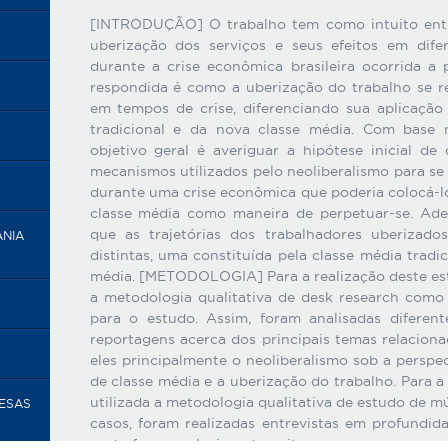
[INTRODUÇÃO] O trabalho tem como intuito ente
uberização dos serviços e seus efeitos em dife
durante a crise econômica brasileira ocorrida a 
respondida é como a uberização do trabalho se re
em tempos de crise, diferenciando sua aplicação 
tradicional e da nova classe média. Com base 
objetivo geral é averiguar a hipótese inicial 
mecanismos utilizados pelo neoliberalismo para se 
durante uma crise econômica que poderia colocá-l
classe média como maneira de perpetuar-se. Ade
que as trajetórias dos trabalhadores uberizad
ANIA
distintas, uma constituída pela classe média tradi
média. [METODOLOGIA] Para a realização deste estu
a metodologia qualitativa de desk research com
para o estudo. Assim, foram analisadas diferent
reportagens acerca dos principais temas relacion
eles principalmente o neoliberalismo sob a perspe
de classe média e a uberização do trabalho. Para a 
utilizada a metodologia qualitativa de estudo de mú
RESAS
casos, foram realizadas entrevistas em profundi
onde foram selecionados oito casos para uma a