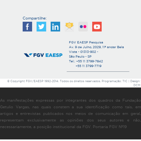
Compartilhe:
FGV EAESP Pesquisa
Av. 9 de Julho, 2029, 11º andar Bela
Vista - 01313-902 -
São Paulo - SP
Tel.: +55 11 3799-7842
+55 11 3799-7719
© Copyright FGV/EAESP 1992-2014. Todos os direitos reservados. Programação: TIC | Design:
DCM
As manifestações expressas por integrantes dos quadros da Fundação
Getulio Vargas, nas quais constem a sua identificação como tais, em
artigos e entrevistas publicados nos meios de comunicação em geral,
representam exclusivamente as opiniões dos seus autores e não,
necessariamente, a posição institucional da FGV. Portaria FGV Nº19