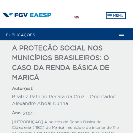
Pular
para
MENU
o
conteúdo
principal
PUBLICAÇÕES
A PROTEÇÃO SOCIAL NOS
MUNICÍPIOS BRASILEIROS: O
CASO DA RENDA BÁSICA DE
MARICÁ
Autor(es):
Beatriz Patrício Pereira da Cruz - Orientador:
Alexandre Abdal Cunha
Ano:
2021
[INTRODUÇÃO] A política de Renda Básica de
Cidadania (RBC) de Maricá, município do interior do Rio